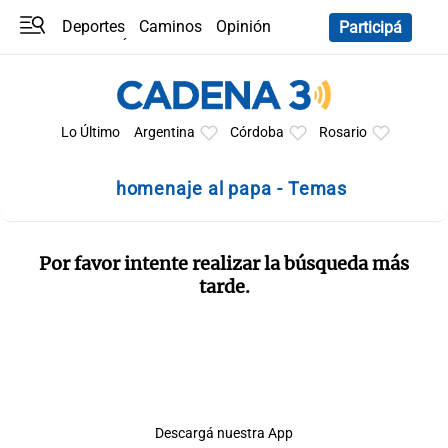
Deportes
Caminos
Opinión
Participá
Programas
Últimas coberturas
Últimas 24 h
En YouTube
Clima
Horóscopo
Lo Último
Argentina
Córdoba
Rosario
homenaje al papa - Temas
Por favor intente realizar la búsqueda más
tarde.
Descargá nuestra App