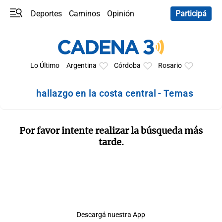
Deportes
Caminos
Opinión
Participá
Programas
Últimas coberturas
Últimas 24 h
En YouTube
Clima
Horóscopo
Lo Último
Argentina
Córdoba
Rosario
hallazgo en la costa central - Temas
Por favor intente realizar la búsqueda más
tarde.
Descargá nuestra App