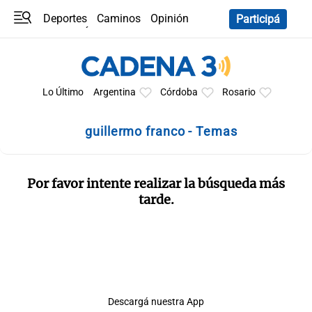
Deportes
Caminos
Opinión
Participá
Programas
Últimas coberturas
Últimas 24 h
En YouTube
Clima
Horóscopo
Lo Último
Argentina
Córdoba
Rosario
guillermo franco - Temas
Por favor intente realizar la búsqueda más
tarde.
Descargá nuestra App