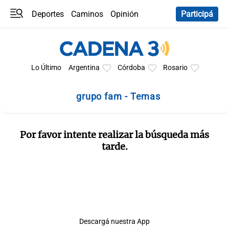
Deportes
Caminos
Opinión
Participá
Programas
Últimas coberturas
Últimas 24 h
En YouTube
Clima
Horóscopo
Lo Último
Argentina
Córdoba
Rosario
grupo fam - Temas
Por favor intente realizar la búsqueda más
tarde.
Descargá nuestra App