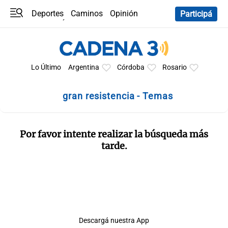
Deportes
Caminos
Opinión
Participá
Programas
Últimas coberturas
Últimas 24 h
En YouTube
Clima
Horóscopo
Lo Último
Argentina
Córdoba
Rosario
gran resistencia - Temas
Por favor intente realizar la búsqueda más
tarde.
Descargá nuestra App