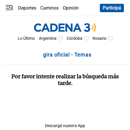
Deportes
Caminos
Opinión
Participá
Programas
Últimas coberturas
Últimas 24 h
En YouTube
Clima
Horóscopo
Lo Último
Argentina
Córdoba
Rosario
gira oficial - Temas
Por favor intente realizar la búsqueda más
tarde.
Descargá nuestra App