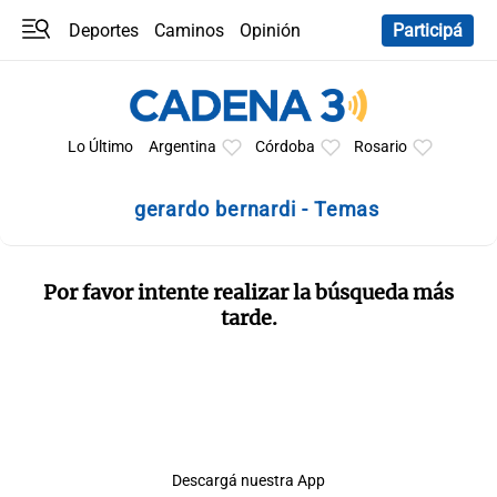
Deportes
Caminos
Opinión
Participá
Programas
Últimas coberturas
Últimas 24 h
En YouTube
Clima
Horóscopo
Lo Último
Argentina
Córdoba
Rosario
gerardo bernardi - Temas
Por favor intente realizar la búsqueda más
tarde.
Descargá nuestra App