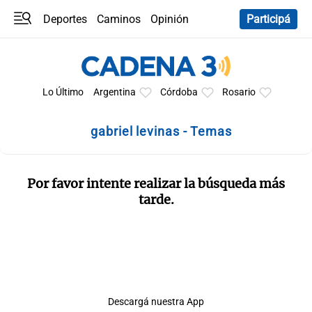
Deportes
Caminos
Opinión
Participá
Programas
Últimas coberturas
Últimas 24 h
En YouTube
Clima
Horóscopo
Lo Último
Argentina
Córdoba
Rosario
gabriel levinas - Temas
Por favor intente realizar la búsqueda más
tarde.
Descargá nuestra App