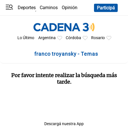
Deportes
Caminos
Opinión
Participá
Programas
Últimas coberturas
Últimas 24 h
En YouTube
Clima
Horóscopo
Lo Último
Argentina
Córdoba
Rosario
franco troyansky - Temas
Por favor intente realizar la búsqueda más
tarde.
Descargá nuestra App