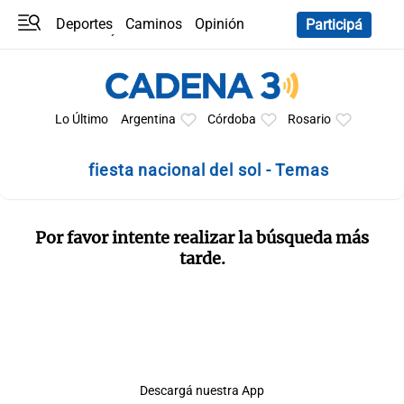
Deportes
Caminos
Opinión
Participá
Programas
Últimas coberturas
Últimas 24 h
En YouTube
Clima
Horóscopo
Lo Último
Argentina
Córdoba
Rosario
fiesta nacional del sol - Temas
Por favor intente realizar la búsqueda más
tarde.
Descargá nuestra App