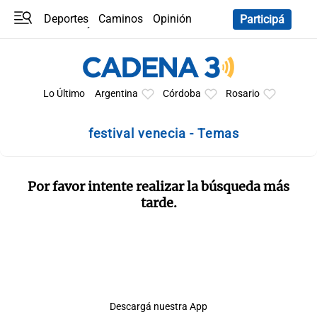
Deportes
Caminos
Opinión
Participá
Programas
Últimas coberturas
Últimas 24 h
En YouTube
Clima
Horóscopo
Lo Último
Argentina
Córdoba
Rosario
festival venecia - Temas
Por favor intente realizar la búsqueda más
tarde.
Descargá nuestra App