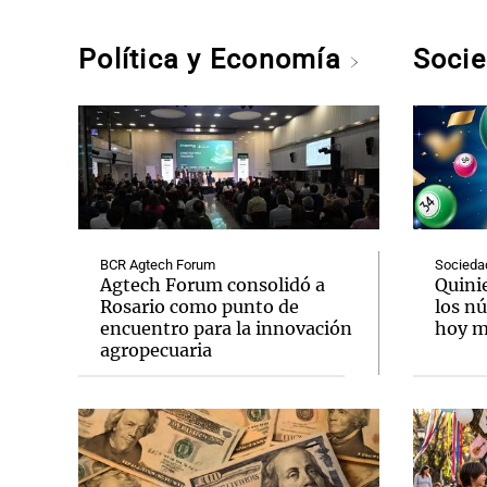
Política y Economía
Soci
BCR Agtech Forum
Socieda
Agtech Forum consolidó a
Quini
Rosario como punto de
los n
encuentro para la innovación
hoy mi
agropecuaria