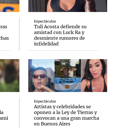
Espectáculos
tras
Tuli Acosta defiende su
amistad con Luck Ra y
Notas
chas
desmiente rumores de
tas
Notas
infidelidad
Venezuela de
 Groenlandia
Comprometidos
Madur
Espectáculos
Artistas y celebridades se
la
oponen a la Ley de Tierras y
iami
convocan a una gran marcha
en Buenos Aires