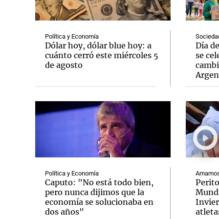
Política y Economía
Socieda
Dólar hoy, dólar blue hoy: a
Día d
cuánto cerró este miércoles 5
se cel
de agosto
cambi
Notas
Notas
Argen
Editorial
Mundial 2026
La Sol
Política y Economía
Amamos 
Caputo: "No está todo bien,
Perit
pero nunca dijimos que la
Mundi
economía se solucionaba en
Invie
dos años"
atleta