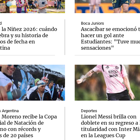
d
Boca Juniors
e la Niñez 2026: cuándo
Ascacíbar se emocionó 
ebra y su historia de
hacer un gol ante
os de fecha en
Estudiantes: "Tuve mu
Notas
Notas
No
tina
sensaciones"
e en Cadena 3
El huracán de Arequito
Cadena 3 en
Argentina
Deportes
o Moreno recibe la Copa
Lionel Messi brilla con
al de Natación de
doblete en su regreso a 
rno con récords y
titularidad con Inter M
s de 20 países
en la Leagues Cup