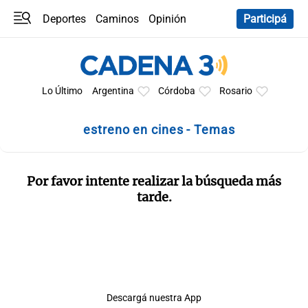
Deportes
Caminos
Opinión
Participá
Programas
Últimas coberturas
Últimas 24 h
En YouTube
Clima
Horóscopo
Lo Último
Argentina
Córdoba
Rosario
estreno en cines - Temas
Por favor intente realizar la búsqueda más
tarde.
Descargá nuestra App