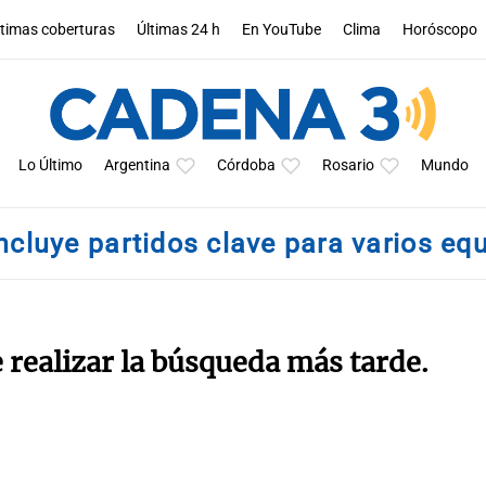
ltimas coberturas
Últimas 24 h
En YouTube
Clima
Horóscopo
Lo Último
Argentina
Córdoba
Rosario
Mundo
ncluye partidos clave para varios eq
e realizar la búsqueda más tarde.