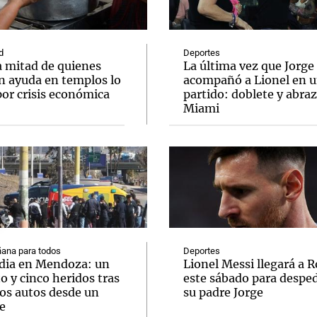
d
Deportes
a mitad de quienes
La última vez que Jorge
n ayuda en templos lo
acompañó a Lionel en 
por crisis económica
partido: doblete y abra
Notas
Notas
No
Miami
e en Cadena 3
El huracán de Arequito
Cadena 3 en
ana para todos
Deportes
dia en Mendoza: un
Lionel Messi llegará a R
 y cinco heridos tras
este sábado para desped
dos autos desde un
su padre Jorge
e