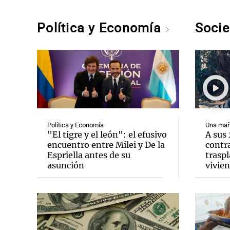
Política y Economía
Soci
Política y Economía
Una mañ
"El tigre y el león": el efusivo
A sus
encuentro entre Milei y De la
contra
Espriella antes de su
traspl
asunción
vivie