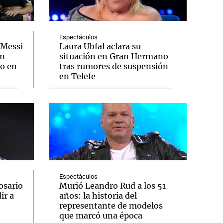
Espectáculos
 Messi
Laura Ubfal aclara su
un
situación en Gran Hermano
Notas
zo en
tras rumores de suspensión
tas
Notas
en Telefe
Venezuela de
 Groenlandia
Comprometidos
Madur
Espectáculos
osario
Murió Leandro Rud a los 51
ir a
años: la historia del
representante de modelos
que marcó una época