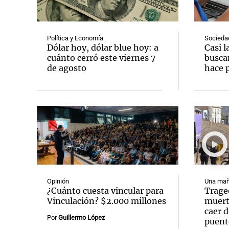
Política y Economía
Socieda
Dólar hoy, dólar blue hoy: a
Casi l
cuánto cerró este viernes 7
busca
de agosto
hace 
Notas
Notas
Editorial
Mundial 2026
La Sol
Opinión
Una mañ
¿Cuánto cuesta vincular para
Trage
Vinculación? $2.000 millones
muerto
caer 
Por
Guillermo López
puent