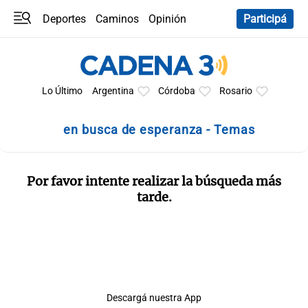
Deportes
Caminos
Opinión
Participá
Programas
Últimas coberturas
Últimas 24 h
En YouTube
Clima
Horóscopo
Lo Último
Argentina
Córdoba
Rosario
en busca de esperanza - Temas
Por favor intente realizar la búsqueda más
tarde.
Descargá nuestra App