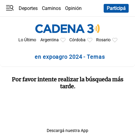
Deportes
Caminos
Opinión
Participá
Programas
Últimas coberturas
Últimas 24 h
En YouTube
Clima
Horóscopo
Lo Último
Argentina
Córdoba
Rosario
en expoagro 2024 - Temas
Por favor intente realizar la búsqueda más
tarde.
Descargá nuestra App