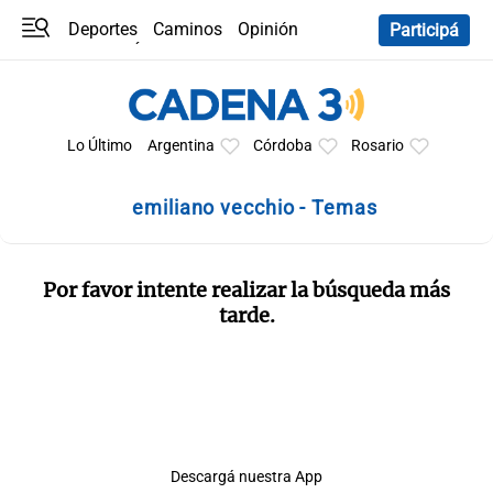
Deportes
Caminos
Opinión
Participá
Programas
Últimas coberturas
Últimas 24 h
En YouTube
Clima
Horóscopo
Lo Último
Argentina
Córdoba
Rosario
emiliano vecchio - Temas
Por favor intente realizar la búsqueda más
tarde.
Descargá nuestra App