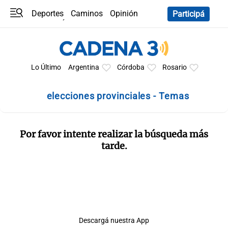
Deportes
Caminos
Opinión
Participá
Programas
Últimas coberturas
Últimas 24 h
En YouTube
Clima
Horóscopo
Lo Último
Argentina
Córdoba
Rosario
elecciones provinciales - Temas
Por favor intente realizar la búsqueda más
tarde.
Descargá nuestra App