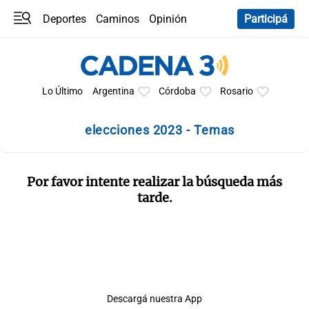
Deportes
Caminos
Opinión
Participá
Programas
Últimas coberturas
Últimas 24 h
En YouTube
Clima
Horóscopo
Lo Último
Argentina
Córdoba
Rosario
elecciones 2023 - Temas
Por favor intente realizar la búsqueda más
tarde.
Descargá nuestra App