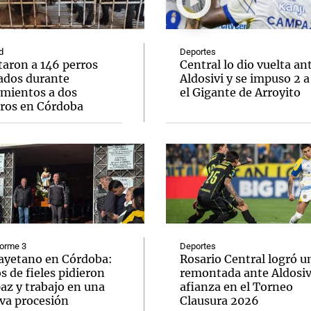
d
Deportes
taron a 146 perros
Central lo dio vuelta an
ados durante
Aldosivi y se impuso 2 a
amientos a dos
el Gigante de Arroyito
Notas
Notas
No
eros en Córdoba
e en Cadena 3
El huracán de Arequito
Cadena 3 en
forme 3
Deportes
ayetano en Córdoba:
Rosario Central logró u
s de fieles pidieron
remontada ante Aldosivi
az y trabajo en una
afianza en el Torneo
va procesión
Clausura 2026