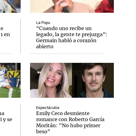
La Popu
te
“Cuando uno recibe un
 1 en
legado, la gente te prejuzga”:
Notas
Germain habló a corazón
tas
Notas
abierto
Venezuela de
 Groenlandia
Comprometidos
Madur
Espectáculos
na
Emily Ceco desmiente
 y se
romance con Roberto García
Moritán: "No hubo primer
beso"