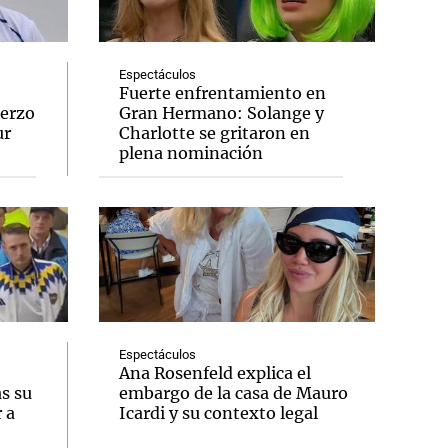
Espectáculos
Fuerte enfrentamiento en
uerzo
Gran Hermano: Solange y
Notas
ur
Charlotte se gritaron en
tas
Notas
plena nominación
Venezuela de
 Groenlandia
Comprometidos
Madur
Espectáculos
Ana Rosenfeld explica el
as su
embargo de la casa de Mauro
 a
Icardi y su contexto legal