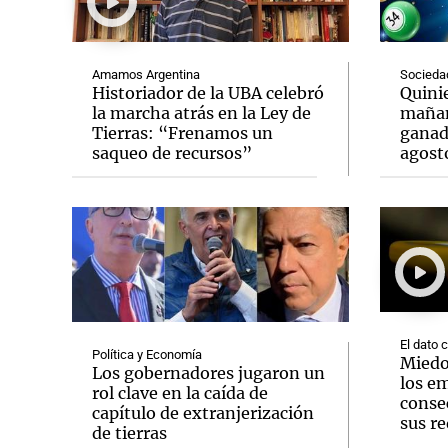
Amamos Argentina
Socieda
Historiador de la UBA celebró
Quinie
la marcha atrás en la Ley de
mañan
Tierras: “Frenamos un
ganad
Notas
Notas
saqueo de recursos”
agost
Editorial
Mundial 2026
La Sol
El dato 
Política y Economía
Miedo
Los gobernadores jugaron un
los e
rol clave en la caída de
conse
capítulo de extranjerización
sus re
de tierras