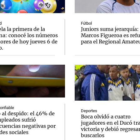
d
Fútbol
la la primera de la
Juniors suma jerarquía:
a: conocé los números
Marcos Figueroa es ref
ores de hoy jueves 6 de
para el Regional Amate
Notas
Notas
No
o.
e en Cadena 3
El huracán de Arequito
Cadena 3 en
confiable
Deportes
 al despido: el 46% de
Boca olvidó a cuatro
mpleados sufrió
jugadores en el Ducó tr
cuencias negativas por
victoria y debió regresar
des sociales
buscarlos