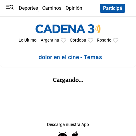
Deportes
Caminos
Opinión
Participá
Programas
Últimas coberturas
Últimas 24 h
En YouTube
Clima
Horóscopo
Lo Último
Argentina
Córdoba
Rosario
dolor en el cine - Temas
Cargando...
Descargá nuestra App