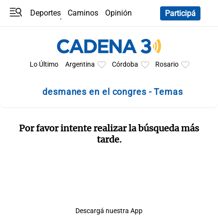
Deportes
Caminos
Opinión
Participá
Programas
Últimas coberturas
Últimas 24 h
En YouTube
Clima
Horóscopo
Lo Último
Argentina
Córdoba
Rosario
desmanes en el congres - Temas
Por favor intente realizar la búsqueda más
tarde.
Descargá nuestra App