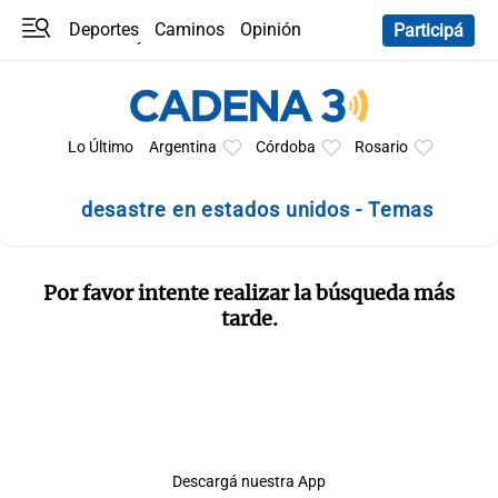
Deportes
Caminos
Opinión
Participá
Programas
Últimas coberturas
Últimas 24 h
En YouTube
Clima
Horóscopo
Lo Último
Argentina
Córdoba
Rosario
desastre en estados unidos - Temas
Por favor intente realizar la búsqueda más
tarde.
Descargá nuestra App