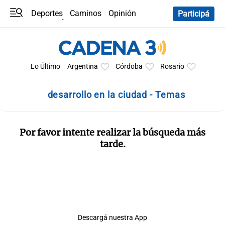
Deportes
Caminos
Opinión
Participá
Programas
Últimas coberturas
Últimas 24 h
En YouTube
Clima
Horóscopo
Lo Último
Argentina
Córdoba
Rosario
desarrollo en la ciudad - Temas
Por favor intente realizar la búsqueda más
tarde.
Descargá nuestra App