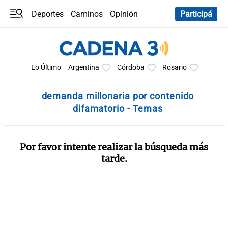
Deportes
Caminos
Opinión
Participá
Programas
Últimas coberturas
Últimas 24 h
En YouTube
Clima
Horóscopo
Lo Último
Argentina
Córdoba
Rosario
demanda millonaria por contenido
difamatorio - Temas
Por favor intente realizar la búsqueda más
tarde.