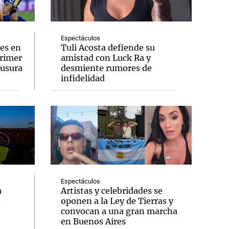
Espectáculos
es en
Tuli Acosta defiende su
primer
amistad con Luck Ra y
Notas
ausura
desmiente rumores de
tas
Notas
infidelidad
Venezuela de
 Groenlandia
Comprometidos
Madur
Espectáculos
a
Artistas y celebridades se
e
oponen a la Ley de Tierras y
convocan a una gran marcha
en Buenos Aires