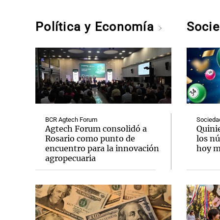
Política y Economía
Soci
BCR Agtech Forum
Socieda
Agtech Forum consolidó a
Quini
Rosario como punto de
los n
encuentro para la innovación
hoy mi
agropecuaria