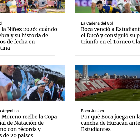
d
La Cadena del Gol
e la Niñez 2026: cuándo
Boca venció a Estudiant
ebra y su historia de
el Ducó y consiguió su 
os de fecha en
triunfo en el Torneo Cl
Notas
Notas
No
tina
e en Cadena 3
El huracán de Arequito
Cadena 3 en
Argentina
Boca Juniors
o Moreno recibe la Copa
Por qué Boca juega en l
al de Natación de
cancha de Huracán ant
rno con récords y
Estudiantes
s de 20 países