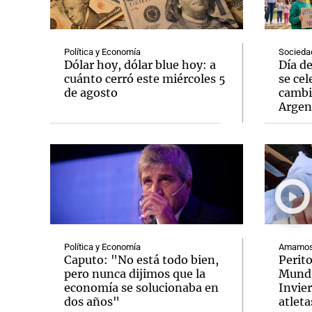
Política y Economía
Socieda
Dólar hoy, dólar blue hoy: a
Día d
cuánto cerró este miércoles 5
se cel
de agosto
cambi
Notas
Notas
Argen
Editorial
Mundial 2026
La Sol
Política y Economía
Amamos 
Caputo: "No está todo bien,
Perit
pero nunca dijimos que la
Mundi
economía se solucionaba en
Invie
dos años"
atleta