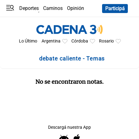
Deportes
Caminos
Opinión
Participá
Programas
Últimas coberturas
Últimas 24 h
En YouTube
Clima
Horóscopo
Lo Último
Argentina
Córdoba
Rosario
debate caliente - Temas
No se encontraron notas.
Descargá nuestra App