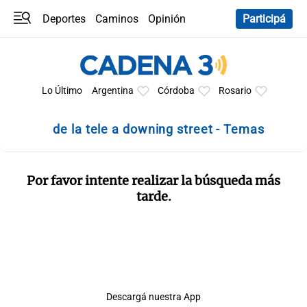
Deportes
Caminos
Opinión
Participá
Programas
Últimas coberturas
Últimas 24 h
En YouTube
Clima
Horóscopo
Lo Último
Argentina
Córdoba
Rosario
de la tele a downing street - Temas
Por favor intente realizar la búsqueda más
tarde.
Descargá nuestra App