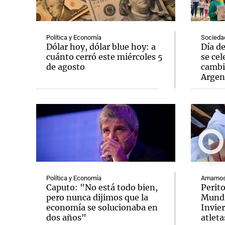
Política y Economía
Socieda
Dólar hoy, dólar blue hoy: a
Día d
cuánto cerró este miércoles 5
se cel
de agosto
cambi
Notas
Notas
Argen
Editorial
Mundial 2026
La Sol
Política y Economía
Amamos 
Caputo: "No está todo bien,
Perit
pero nunca dijimos que la
Mundi
economía se solucionaba en
Invie
dos años"
atleta