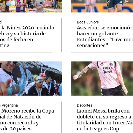
d
Boca Juniors
e la Niñez 2026: cuándo
Ascacíbar se emocionó 
ebra y su historia de
hacer un gol ante
os de fecha en
Estudiantes: "Tuve mu
Notas
Notas
No
tina
sensaciones"
e en Cadena 3
El huracán de Arequito
Cadena 3 en
Argentina
Deportes
o Moreno recibe la Copa
Lionel Messi brilla con
al de Natación de
doblete en su regreso a 
rno con récords y
titularidad con Inter M
s de 20 países
en la Leagues Cup