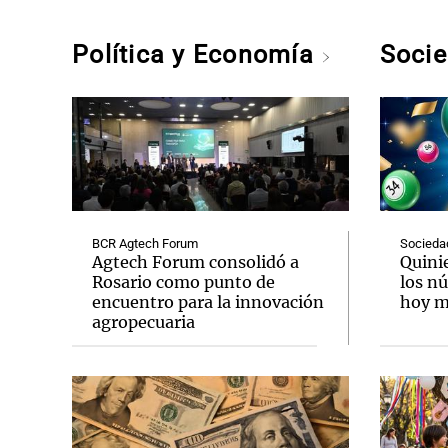
Política y Economía
Soci
BCR Agtech Forum
Socieda
Agtech Forum consolidó a
Quini
Rosario como punto de
los n
encuentro para la innovación
hoy mi
agropecuaria