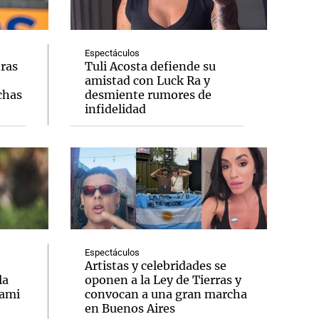
Espectáculos
tras
Tuli Acosta defiende su
amistad con Luck Ra y
Notas
chas
desmiente rumores de
tas
Notas
infidelidad
Venezuela de
 Groenlandia
Comprometidos
Madur
Espectáculos
Artistas y celebridades se
la
oponen a la Ley de Tierras y
iami
convocan a una gran marcha
en Buenos Aires