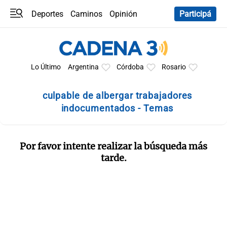
Deportes
Caminos
Opinión
Participá
Programas
Últimas coberturas
Últimas 24 h
En YouTube
Clima
Horóscopo
Lo Último
Argentina
Córdoba
Rosario
culpable de albergar trabajadores
indocumentados - Temas
Por favor intente realizar la búsqueda más
tarde.