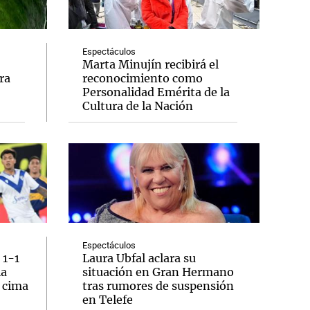
Espectáculos
Marta Minujín recibirá el
ra
reconocimiento como
Notas
Personalidad Emérita de la
tas
Notas
Cultura de la Nación
Venezuela de
 Groenlandia
Comprometidos
Madur
Espectáculos
 1-1
Laura Ubfal aclara su
la
situación en Gran Hermano
a cima
tras rumores de suspensión
en Telefe