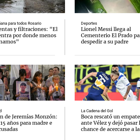
ana para todos Rosario
Deportes
tas y filtraciones: "El
Lionel Messi llega al
entra por donde menos
Cementerio El Prado pa
inamos"
despedir a su padre
Notas
Notas
No
e en Cadena 3
El huracán de Arequito
Cadena 3 en
d
La Cadena del Gol
n de Jeremías Monzón:
Boca rescató un empate
 15 años para madre e
ante Vélez y dejó pasar 
cusadas
chance de acercarse a l