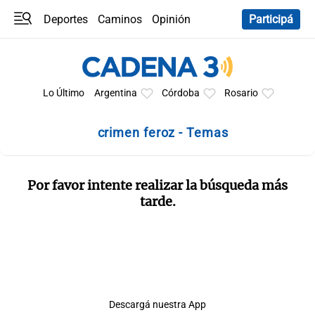
Deportes
Caminos
Opinión
Participá
Programas
Últimas coberturas
Últimas 24 h
En YouTube
Clima
Horóscopo
Lo Último
Argentina
Córdoba
Rosario
crimen feroz - Temas
Por favor intente realizar la búsqueda más
tarde.
Descargá nuestra App