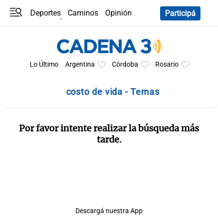
Deportes
Caminos
Opinión
Participá
Programas
Últimas coberturas
Últimas 24 h
En YouTube
Clima
Horóscopo
Lo Último
Argentina
Córdoba
Rosario
costo de vida - Temas
Por favor intente realizar la búsqueda más
tarde.
Descargá nuestra App