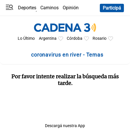
Deportes
Caminos
Opinión
Participá
Programas
Últimas coberturas
Últimas 24 h
En YouTube
Clima
Horóscopo
Lo Último
Argentina
Córdoba
Rosario
coronavirus en river - Temas
Por favor intente realizar la búsqueda más
tarde.
Descargá nuestra App