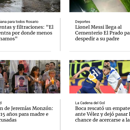
ana para todos Rosario
Deportes
tas y filtraciones: "El
Lionel Messi llega al
entra por donde menos
Cementerio El Prado pa
inamos"
despedir a su padre
Notas
Notas
No
e en Cadena 3
El huracán de Arequito
Cadena 3 en
d
La Cadena del Gol
n de Jeremías Monzón:
Boca rescató un empate
 15 años para madre e
ante Vélez y dejó pasar 
cusadas
chance de acercarse a l