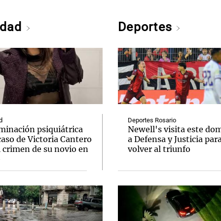
edad
Deportes
d
Deportes Rosario
minación psiquiátrica
Newell's visita este do
caso de Victoria Cantero
a Defensa y Justicia par
l crimen de su novio en
volver al triunfo
o