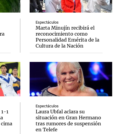
Espectáculos
Marta Minujín recibirá el
ra
reconocimiento como
Notas
Personalidad Emérita de la
tas
Notas
Cultura de la Nación
Venezuela de
 Groenlandia
Comprometidos
Madur
Espectáculos
 1-1
Laura Ubfal aclara su
la
situación en Gran Hermano
a cima
tras rumores de suspensión
en Telefe