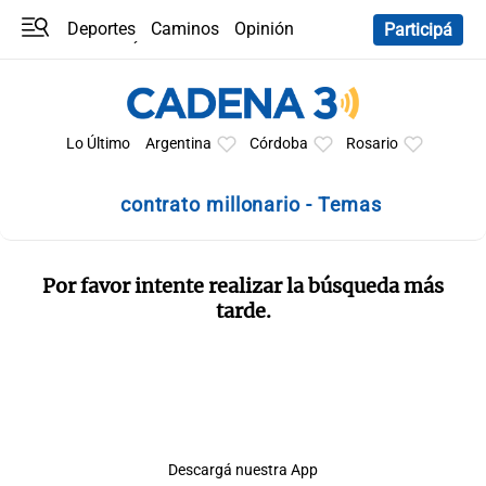
Deportes
Caminos
Opinión
Participá
Programas
Últimas coberturas
Últimas 24 h
En YouTube
Clima
Horóscopo
Lo Último
Argentina
Córdoba
Rosario
contrato millonario - Temas
Por favor intente realizar la búsqueda más
tarde.
Descargá nuestra App