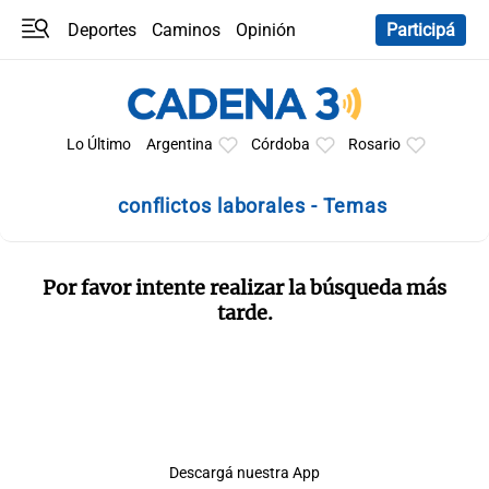
Deportes
Caminos
Opinión
Participá
Programas
Últimas coberturas
Últimas 24 h
En YouTube
Clima
Horóscopo
Lo Último
Argentina
Córdoba
Rosario
conflictos laborales - Temas
Por favor intente realizar la búsqueda más
tarde.
Descargá nuestra App