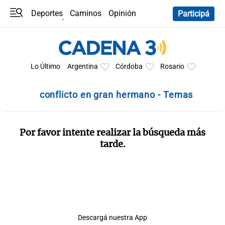
Deportes
Caminos
Opinión
Participá
Programas
Últimas coberturas
Últimas 24 h
En YouTube
Clima
Horóscopo
Lo Último
Argentina
Córdoba
Rosario
conflicto en gran hermano - Temas
Por favor intente realizar la búsqueda más
tarde.
Descargá nuestra App