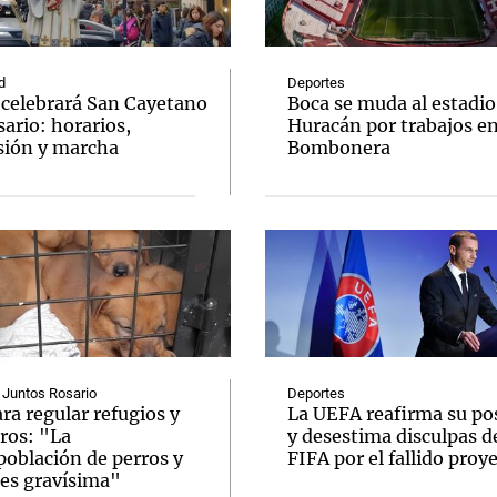
d
Deportes
e celebrará San Cayetano
Boca se muda al estadio
ario: horarios,
Huracán por trabajos e
sión y marcha
Bombonera
Notas
Notas
No
e en Cadena 3
El huracán de Arequito
Cadena 3 en
 Juntos Rosario
Deportes
ra regular refugios y
La UEFA reafirma su po
ros: "La
y desestima disculpas de
población de perros y
FIFA por el fallido proy
 es gravísima"