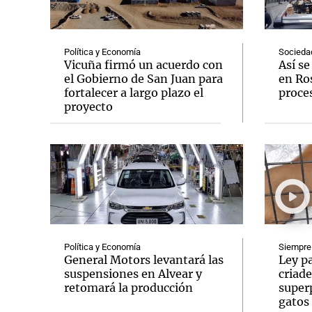
Política y Economía
Socieda
Vicuña firmó un acuerdo con
Así s
el Gobierno de San Juan para
en Ros
fortalecer a largo plazo el
proce
Notas
Notas
proyecto
Editorial
Mundial 2026
La Sol
Política y Economía
Siempre
General Motors levantará las
Ley pa
suspensiones en Alvear y
criade
retomará la producción
super
gatos