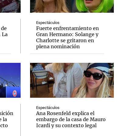
Espectáculos
 de
Fuerte enfrentamiento en
n La
Gran Hermano: Solange y
Notas
Charlotte se gritaron en
tas
Notas
plena nominación
Venezuela de
 Groenlandia
Comprometidos
Madur
Espectáculos
sición
Ana Rosenfeld explica el
 la
embargo de la casa de Mauro
ecto
Icardi y su contexto legal