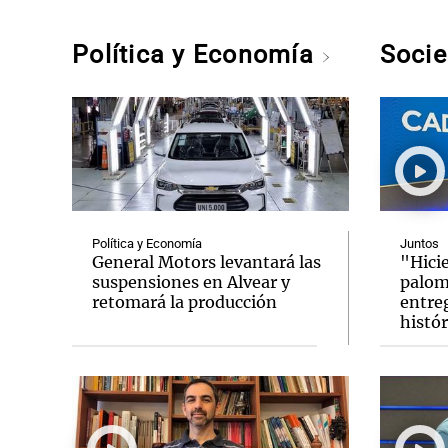
Política y Economía
Soci
Política y Economía
Juntos
General Motors levantará las
"Hicie
suspensiones en Alvear y
palom
retomará la producción
entreg
histór