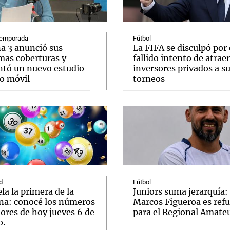
emporada
Fútbol
a 3 anunció sus
La FIFA se disculpó por 
mas coberturas y
fallido intento de atraer
ntó un nuevo estudio
inversores privados a s
Notas
Notas
No
o móvil
torneos
e en Cadena 3
El huracán de Arequito
Cadena 3 en
d
Fútbol
la la primera de la
Juniors suma jerarquía:
a: conocé los números
Marcos Figueroa es ref
ores de hoy jueves 6 de
para el Regional Amate
o.