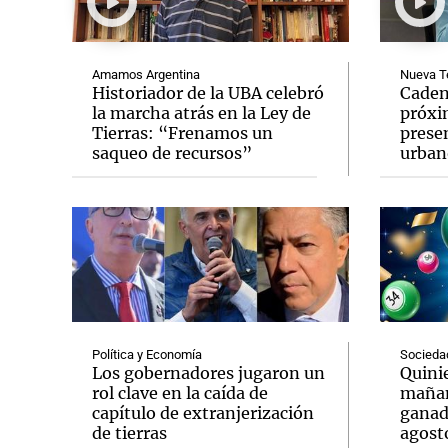
Amamos Argentina
Nueva T
Historiador de la UBA celebró
Caden
la marcha atrás en la Ley de
próxi
Tierras: “Frenamos un
prese
Notas
Notas
saqueo de recursos”
urban
Editorial
Mundial 2026
La Sol
Política y Economía
Socieda
Los gobernadores jugaron un
Quinie
rol clave en la caída de
mañan
capítulo de extranjerización
ganad
de tierras
agost