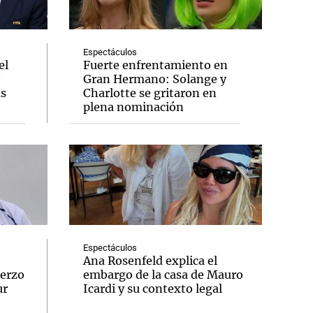
Espectáculos
el
Fuerte enfrentamiento en
Gran Hermano: Solange y
Notas
us
Charlotte se gritaron en
tas
Notas
plena nominación
Venezuela de
 Groenlandia
Comprometidos
Madur
Espectáculos
Ana Rosenfeld explica el
uerzo
embargo de la casa de Mauro
ur
Icardi y su contexto legal