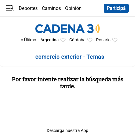
Deportes
Caminos
Opinión
Participá
Programas
Últimas coberturas
Últimas 24 h
En YouTube
Clima
Horóscopo
Lo Último
Argentina
Córdoba
Rosario
comercio exterior - Temas
Por favor intente realizar la búsqueda más
tarde.
Descargá nuestra App