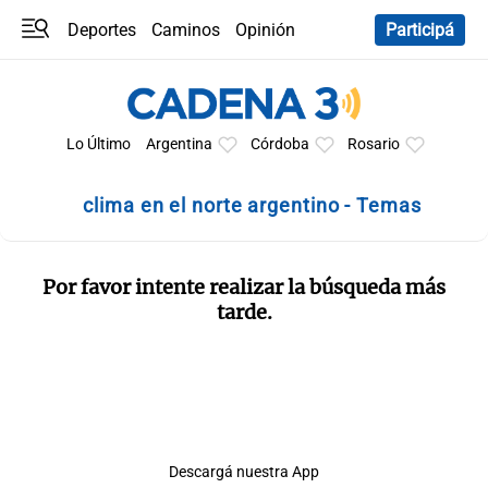
Deportes
Caminos
Opinión
Participá
Programas
Últimas coberturas
Últimas 24 h
En YouTube
Clima
Horóscopo
Lo Último
Argentina
Córdoba
Rosario
clima en el norte argentino - Temas
Por favor intente realizar la búsqueda más
tarde.
Descargá nuestra App