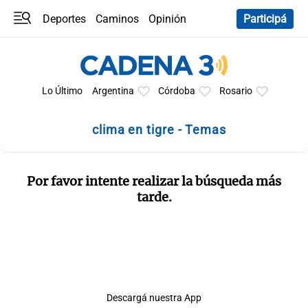
Deportes
Caminos
Opinión
Participá
Programas
Últimas coberturas
Últimas 24 h
En YouTube
Clima
Horóscopo
Lo Último
Argentina
Córdoba
Rosario
clima en tigre - Temas
Por favor intente realizar la búsqueda más
tarde.
Descargá nuestra App