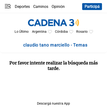
Deportes
Caminos
Opinión
Participá
Programas
Últimas coberturas
Últimas 24 h
En YouTube
Clima
Horóscopo
Lo Último
Argentina
Córdoba
Rosario
claudio tano marciello - Temas
Por favor intente realizar la búsqueda más
tarde.
Descargá nuestra App