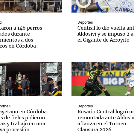
d
Deportes
taron a 146 perros
Central lo dio vuelta an
ados durante
Aldosivi y se impuso 2 a
amientos a dos
el Gigante de Arroyito
Notas
Notas
No
eros en Córdoba
e en Cadena 3
El huracán de Arequito
Cadena 3 en
forme 3
Deportes
ayetano en Córdoba:
Rosario Central logró u
s de fieles pidieron
remontada ante Aldosivi
az y trabajo en una
afianza en el Torneo
va procesión
Clausura 2026