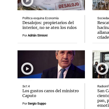
Política esquina Economía
Socieda
Desalojos: propietarios del
Resca
interior, no se aten los rulos
hacin
allan
Notas
Notas
Por
Adrián Simioni
criad
Editorial
Mundial 2026
La Sol
3x1:4
Radioin
Los gustos caros del ministro
San C
Caputo
ciento
pan, p
Por
Sergio Suppo
emoti