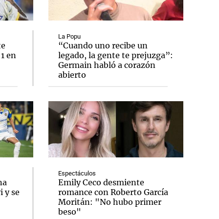
La Popu
te
“Cuando uno recibe un
 1 en
legado, la gente te prejuzga”:
Notas
Germain habló a corazón
tas
Notas
abierto
Venezuela de
 Groenlandia
Comprometidos
Madur
Espectáculos
na
Emily Ceco desmiente
 y se
romance con Roberto García
Moritán: "No hubo primer
beso"