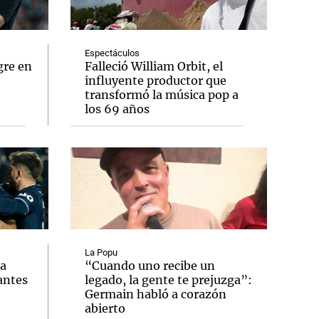
Espectáculos
gre en
Falleció William Orbit, el
influyente productor que
Notas
transformó la música pop a
tas
Notas
los 69 años
Venezuela de
 Groenlandia
Comprometidos
Madur
La Popu
ia
“Cuando uno recibe un
antes
legado, la gente te prejuzga”:
Germain habló a corazón
abierto