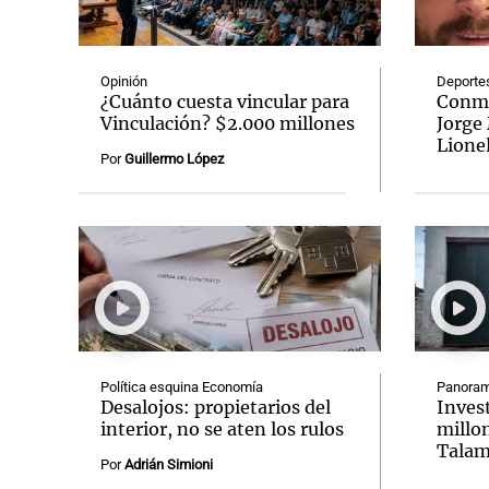
Opinión
Deporte
¿Cuánto cuesta vincular para
Conmo
Vinculación? $2.000 millones
Jorge 
Lione
Notas
Notas
Por
Guillermo López
Editorial
Mundial 2026
La Sol
Política esquina Economía
Panoram
Desalojos: propietarios del
Inves
interior, no se aten los rulos
millon
Talam
Por
Adrián Simioni