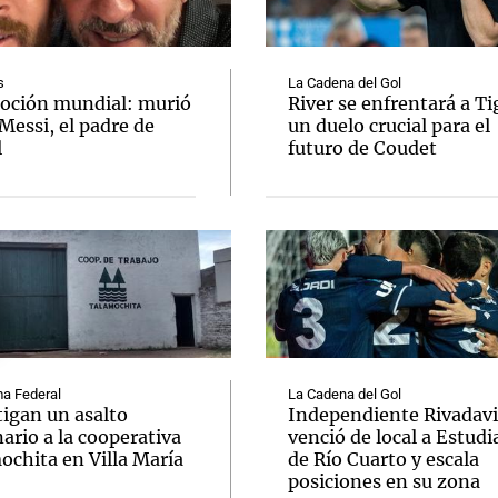
s
La Cadena del Gol
ción mundial: murió
River se enfrentará a Ti
Messi, el padre de
un duelo crucial para el
l
futuro de Coudet
Notas
Notas
No
e en Cadena 3
El huracán de Arequito
Cadena 3 en
a Federal
La Cadena del Gol
tigan un asalto
Independiente Rivadav
ario a la cooperativa
venció de local a Estudi
ochita en Villa María
de Río Cuarto y escala
posiciones en su zona