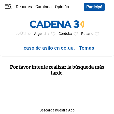
Deportes
Caminos
Opinión
Participá
Programas
Últimas coberturas
Últimas 24 h
En YouTube
Clima
Horóscopo
Lo Último
Argentina
Córdoba
Rosario
caso de asilo en ee.uu. - Temas
Por favor intente realizar la búsqueda más
tarde.
Descargá nuestra App