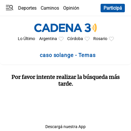
Deportes
Caminos
Opinión
Participá
Programas
Últimas coberturas
Últimas 24 h
En YouTube
Clima
Horóscopo
Lo Último
Argentina
Córdoba
Rosario
caso solange - Temas
Por favor intente realizar la búsqueda más
tarde.
Descargá nuestra App