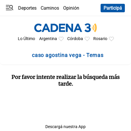
Deportes
Caminos
Opinión
Participá
Programas
Últimas coberturas
Últimas 24 h
En YouTube
Clima
Horóscopo
Lo Último
Argentina
Córdoba
Rosario
caso agostina vega - Temas
Por favor intente realizar la búsqueda más
tarde.
Descargá nuestra App